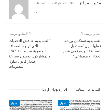
مدير الموقع
5236 المشاركات
0 تعليقات
القادم بوست
السابق بوست
التنسيقية تستكمل ورشة
“التنسيقية” تناقش التحديات
عملها حول “مستقبل
التي تواجه الصحافة
الصحافة الورقية في عصر
المصرية عبر منصة ” X”..
الذكاء الاصطناعي”
والمشاركون يوصون بسرعة
إصدار قانون تداول
المعلومات
قد يعجبك ايضا
المزيد عن المؤلف
الأخبار
الأخبار