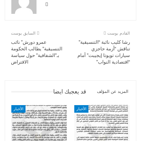
القادم بوست
السابق بوست
رشا كليب نائبة “التنسيقية”
عمرو دورش” نائب
تناقش “أزمة حاجزي
التنسيقية” يطالب الحكومة
سيارات تويوتا إيجيبت” أمام
بـ”الشفافية” حول سياسة
“اقتصادية النواب”
الاقتراض
قد يعجبك ايضا
المزيد عن المؤلف
الأخبار
الأخبار