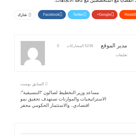
القضايا مع المتخصصين مع كافة الاتجاهات. ‏
Facebook
Twitter
Google+
ReddIt
شارك
مدير الموقع
5236 المشاركات
0
تعليقات
السابق بوست
مساعد وزير التخطيط لصالون “التنسيقية”:
الاستراتيجيات والموازنات تستهدف تحقيق نمو
اقتصادي.. والاستثمار الحكومي محفز