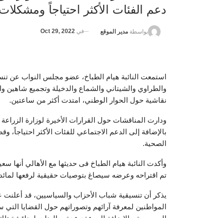
دعم الفئات الأكثر احتياجاً ومشكلات
في
Oct 29, 2022
بواسطة
مدير الموقع
استمعت النائبة هيام الطباخ، عضو مجلس النواب عن تنسي
والطراوي والشيتاني والشماع والدخيلة وتجميع شاهين وا
نقاشية حول الحوار الوطني، امتدت أكثر من ساعتين.
ودارت المناقشات حول القرارات الأخيرة لوزارة الزراعة
بالإضافة إلى الدعم الاجتماعي للفئات الأكثر احتياجاً،
الصحية.
وأكدت النائبة هيام الطباخ فى حديثها مع الأهالي أنها س
تم اقتراحه وعرضه سيصاغ بتوصيات حقيقية لرفعها لمائدة
يذكر أن تنسيقية شباب الأحزاب والسياسيين، قد أعلنت ع
‏المواطنين لمعرفة آرائهم وتصوراتهم حول القضايا التي