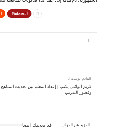
‏الجمهورية، بالإضافة إلى عقد عدة صالونات لمناقشة تلك 
Pinterest
القادم بوست
كريم الوائلي يكتب | إعداد المعلم بين تحديث المناهج
وقصور التدريب
قد يعجبك ايضا
المزيد عن المؤلف