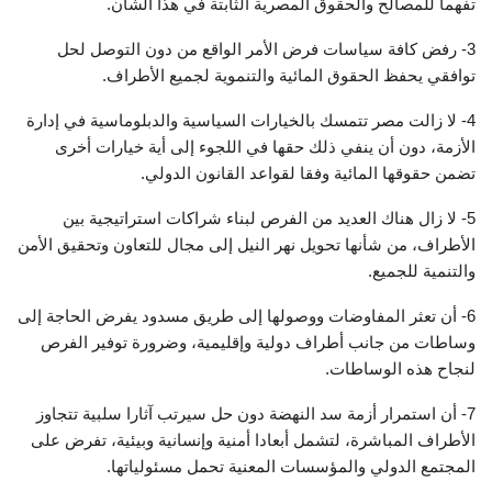
تفهما للمصالح والحقوق المصرية الثابتة في هذا الشأن.
3- رفض كافة سياسات فرض الأمر الواقع من دون التوصل لحل
توافقي يحفظ الحقوق المائية والتنموية لجميع الأطراف.
4- لا زالت مصر تتمسك بالخيارات السياسية والدبلوماسية في إدارة
الأزمة، دون أن ينفي ذلك حقها في اللجوء إلى أية خيارات أخرى
تضمن حقوقها المائية وفقا لقواعد القانون الدولي.
5- لا زال هناك العديد من الفرص لبناء شراكات استراتيجية بين
الأطراف، من شأنها تحويل نهر النيل إلى مجال للتعاون وتحقيق الأمن
والتنمية للجميع.
6- أن تعثر المفاوضات ووصولها إلى طريق مسدود يفرض الحاجة إلى
وساطات من جانب أطراف دولية وإقليمية، وضرورة توفير الفرص
لنجاح هذه الوساطات.
7- أن استمرار أزمة سد النهضة دون حل سيرتب آثارا سلبية تتجاوز
الأطراف المباشرة، لتشمل أبعادا أمنية وإنسانية وبيئية، تفرض على
المجتمع الدولي والمؤسسات المعنية تحمل مسئولياتها.