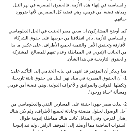
والسياسية في إنهاء هذه الأزمة، فالحقوق المصرية في نهر النيل
ومياهه قضية أمن قومي، وهي قضية كل المصريين لأنها ضرورة
حياتهم.
كما أوضح المشاركون أن سعي مصر الحثيث في الحل الدبلوماسي
والسياسي للأزمة، يأتي انطلاقنا من حرصها على حقوق الشركاء
الأفارقة وتحقيق الأمن والتنمية لجميع الأطراف، على عكس ما بدا
من الجانب الإثيوبي في المماطلة وعدم تفهم للمصالح المشتركة
والحقوق التاريخية في هذا الشأن.
هذا ويذكر أن المؤتمر قد انتهى في بيانه الختامي إلى التأكيد على:
1- أن الحقوق المصرية في مياه نهر النيل هي حقوق ثابتة تاريخيا،
وتكفلها القوانين والمواثيق والأعراف الدولية، وهي قضية أمن قومي
ومسألة “حياة ووجود”.
2- بذلت مصر جهودا حثيثة على المسارين الفني والدبلوماسي من
أجل الوصول لحلول منصفة وعادلة لجميع الأطراف، ولم يكن هناك
إهدارا لفرص، وفي المقابل كانت هناك مماطلة إثيوبية طوال
السنوات الماضية مما أوصلنا إلى الموقف الراهن، ولم تبد إثيوبيا