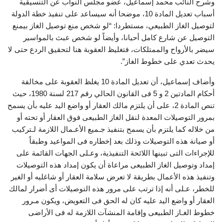
وشرح النائب محمد إسماعيل، عضو مجلس النواب عن التنسيقية
أسباب تعديل المادة 10، موضحا أنه سيساعد على تنفيذ خطة الدولة
لتوصيل الغاز الطبيعي، مستطردا: “لو شخص منع توصيل الغاز بيمنع
التوصيل عن شارع كامل أحيانا، وأيضاً لو شخص عبث بالمواسير
سيضر بالأرواح والممتلكات، فتغليظ العقوبة هنا لتحقيق الردع حتى لا
يحدث تعدي على خطوط الغاز”.
وأضاف إسماعيل، أن تعديل المادة 10 يغلظ العقوبة على مخالفة
أحكام المادتين 2 و 5 فى القانون الحالي رقم 217 لسنة 1980، حيث
تنص المادة 2، على أن يلتزم مالك العقار أو واضع اليد عليه بأن يسمح
بمرور التوصيلات المعدة لنقل الغاز الطبيعى فوق العقار أو تحته أو
من خلاله كما يلتزم بأن يسمح بتنفيذ جـميع الأعـمال اللازمة لـتركيب
أو صيانة هذه التوصيلات وذلك بعد إخطاره فى المواعيد وطبقاً
للإجراءات التى تبينها اللائحة التنفيذية، وعـلى الجهات القائمة على
إمداد وتوصيل الغاز الطبيعى مراعاة أن يكون إمداد هذه التوصيلات
وتنفيذ هذه الأعمال بطريقة لا تعرض سلامة العقار أو شاغليه أو الغير
للخطر، عـلى أنه إذا ترتب على مرور هذه التوصيلات أى أضرار لمالك
العقار أو واضع اليد عليه كان له الحق فى التعويض، ويكون مـرور
خطوط الغـاز الطبيعى وإقامة المنشآت اللازمة له فى الأراضى