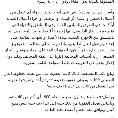
المملوكة للدولة بدون مقابل ودون أداء أية رسوم.
وأشار إلى أن المادة 5 تنص على أنه لا يـجـوز إجـراء أى عـمل مـن
أعـمال الحـفـر أو الـبـناء أو الهـدم أو الرصف أو إجراء أعمال الصيانة
أياً كانت فى الطرق والميادين العامة وفى المناطق والأحياء التى
تقرر توريـد الغاز الطبيعى إليها إلا وفـقاً لتخطيط وبـرنامج زمنى يتم
بالتنسيق بين الأجهزة المعنية بهذه الأعمال والجهات القائمة على
إعداد وتوصيل الغاز الطبيعى، وإذا تـرتب عـلى مخالفة ذلك وقوع
ضرر يتعذر تداركه فوراً يكون للجهة القائمة على إمداد وتوصيل الـغـاز
الطبيعى إزالة أسـباب المخالفة إدارياً على نفقة المخالف وذلك دون
إخلال بحقها فى التعويضات طبقاً للقواعد العامة المقررة.
وتابع نائب التنسيقية، قائلا: كانت العقوبة على من يعبث بخطوط الغاز
الطبيعي 100 جنيه وهى عقوبة ضعيفة لا تردع أحد، وتم رفع العقوبة
فى التعديل من 100 إلى عشرة آلاف جنيه”.
وواصل: نتحدث عن قانون صدر منذ عام 1980 أى أكثر من 40 سنة،
وبالتالي تعديل العقوبة من 100 جنيه إلى 10 آلاف جنيه ليس مبلغ
كبير، وتوافق معه معظم أعضاء لجنة الطاقة.