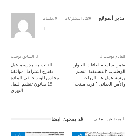
مدير الموقع
5236 المشاركات
0 تعليقات
القادم بوست
السابق بوست
ضمن سلسلة لقاءات الحوار
النائب محمد إسماعيل
الوطني.. “التنسيقية” تنظم
يقترح اشتراط “موافقة
ورشة عمل عن الزراعة
مجلس الوزراء” فى المادة
والأمن الغذائي ” قرية منتجة”
19 بقانون تنظيم النقل
النهري
قد يعجبك ايضا
المزيد عن المؤلف
الأخبار
الأخبار