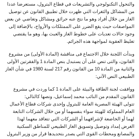
والتحول التكنولوجي والتشريعات في قطاع البترول، مستعرضا عددا
من المشاكل والثغرات التي ظهرت خلال تطبيق القانون عن توصيل
الغاز من خلال أفراد وهو ما نتج عنه حرائق ومشاكل وتغاضي عن بعض
المواصفات حيث يقع الضرر على الممتلكات والأرواح، بالإضافة إلى
وجود حالات تعديات على خطوط الغاز والعبث بها، وهو ما يقتضي
تغليظ العقوبة لمواجهة هذه الجرائم.
وبدأت اللجنة خلال الاجتماع فى مناقشة (المادة الأولى) من مشروع
القانون، والتى تنص على أن يستبدل بنص المادة 1 والفقرتين الأولى
والثانية من المادة 10 من القانون رقم 217 لسنة 1980 في شأن الغاز
الطبيعي النص الآتي:
ووافقت لجنة الطاقة والبيئة على المادة 1 كما وردت في مشروع
القانون المقدم من النائب محمد إسماعيل، ونصها كالتالي:
تتولى الهيئة المصرية العامة للبترول وإحدى شركات قطاع الأعمال
العام المملوكة للهيئة سواء بنفسهما أو من خلال الشركات التابعة
لهما أو الخاضعة لإشرافهما أو الشركات التي تتعاقد معهما لهذا
الغرض إمداد وتوصيل وتسويق الغاز الطبيعي للمناطق السكنية
والمصانع ومحطات القوى التي يصدر بتحديدها قرار من وزير البترول