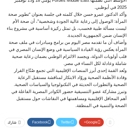
الأوسط التي نظمتها Forbes Middle East يومي 18 و19 نوفمبر
2025 في أبوظبي.
وأكد الدكتور عمرو حسن خلال كلمته في جلسة بعنوان “تطوير صحة
المرأة: الوصول إلى رعاية عالية الجودة وشخصية”، أن صحة الأم
ليست مسألة طبية فحسب، بل تمثل ركيزة أساسية في مشروع بناء
الإنسان ضمن الجمهورية الجديدة.
وأضاف أن ما تقدمه مصر اليوم من برامج ومبادرات في ملف صحة
المرأة يعكس رؤية القيادة السياسية في وضع الإنسان المصري في
قلب أولويات الدولة، ويجسد الالتزام الوطني بضمان رعاية صحية
شاملة وعادلة لكل النساء في مصر.
وتُعد القمة إحدى أبرز المنصات الإقليمية التي تجمع صُنّاع القرار
وقادة الأنظمة الصحية وروّاد الابتكار لمناقشة مستقبل الرعاية
الصحية والتطورات الحديثة في التكنولوجيا والسياسات الصحية.
وتبرز مشاركة عضو التنسيقية حضور الكوادر المصرية الفاعلة في
أهم المحافل الإقليمية ومساهمتها في النقاشات حول مستقبل
الصحة والتنمية في المنطقة.
Facebook
Twitter
Google+
شارك