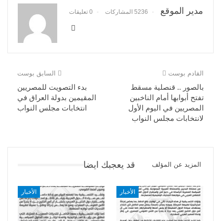
مدير الموقع
5236 المشاركات
0 تعليقات
القادم بوست
السابق بوست
بالصور .. قنصلية مسقط
بدء التصويت للمصريين
تفتح أبوابها أمام الناخبين
المقيمين بدولة العراق في
المصريين في اليوم الأول
انتخابات مجلس النواب
لانتخابات مجلس النواب
قد يعجبك ايضا
المزيد عن المؤلف
الأخبار
الأخبار