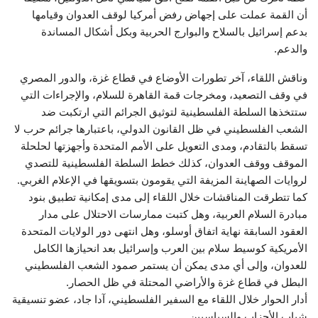
أن القمة عملت على إجهاض رفض أمركيا لوقف العدوان وقيامها
بدعم إسرائيل بالسلاح والبوارج الحربية وبكل أشكال المساندة
والدعم.
وناقش اللقاء، آخر تطورات الأوضاع في قطاع غزة، والدور المصري
في وقف التصعيد، ومخرجات قمة القاهرة للسلام، والإجراءات التي
ستتخذها السلطة الفلسطينية لتوثيق الجرائم التي ارتكبت ضد
الشعب الفلسطيني في ظل القانون الدولي، باعتبارها جرائم حرب لا
تسقط بالتقادم، ومدى التعويل على الأمم المتحدة وأجهزتها لحلحلة
الموقف ووقف العدوان، كذلك خطط السلطة الفلسطينية للتصدي
لروايات الصهاينة المزيفة التي يقومون بتسويقها في الإعلام الغربي.
كما تتطرقت المناقشات خلال اللقاء إلى مدى إمكانية تطبيق بنود
مبادرة السلام العربية، وهل كتبت ممارسات الاحتلال على مدار
العقود السابقة نهاية اتفاق أوسلو، وهل انتهى دور الولايات المتحدة
الأمريكية كوسيط سلام بين العرب وإسرائيل بعد انحيازها الكامل
للعدوان، وإلى أي مدى يمكن أن يستمر صمود الشعب الفلسطيني
البطل في قطاع غزة والأراضي المحتلة في ظل الحصار.
أدار الحوار خلال اللقاء مع السفير الفلسطيني، آدا جاد، عضو تنسيقية
شباب الأحزاب والسياسيين.