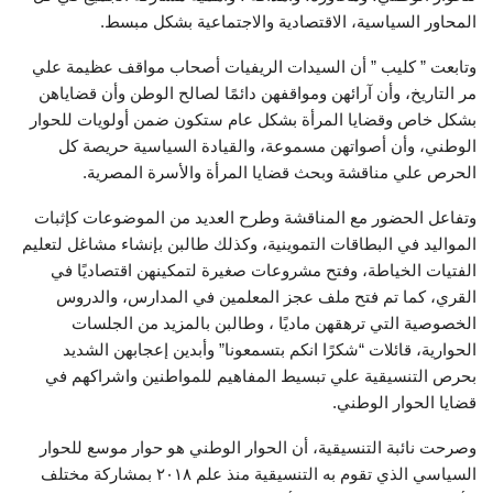
المحاور السياسية، الاقتصادية والاجتماعية بشكل مبسط.
وتابعت ” كليب ” أن السيدات الريفيات أصحاب مواقف عظيمة علي
مر التاريخ، وأن آرائهن ومواقفهن دائمًا لصالح الوطن وأن قضاياهن
بشكل خاص وقضايا المرأة بشكل عام ستكون ضمن أولويات للحوار
الوطني، وأن أصواتهن مسموعة، والقيادة السياسية حريصة كل
الحرص علي مناقشة وبحث قضايا المرأة والأسرة المصرية.
وتفاعل الحضور مع المناقشة وطرح العديد من الموضوعات كإثبات
المواليد في البطاقات التموينية، وكذلك طالبن بإنشاء مشاغل لتعليم
الفتيات الخياطة، وفتح مشروعات صغيرة لتمكينهن اقتصاديًا في
القري، كما تم فتح ملف عجز المعلمين في المدارس، والدروس
الخصوصية التي ترهقهن ماديًا ، وطالبن بالمزيد من الجلسات
الحوارية، قائلات “شكرًا انكم بتسمعونا” وأبدين إعجابهن الشديد
بحرص التنسيقية علي تبسيط المفاهيم للمواطنين واشراكهم في
قضايا الحوار الوطني.
وصرحت نائبة التنسيقية، أن الحوار الوطني هو حوار موسع للحوار
السياسي الذي تقوم به التنسيقية منذ علم ٢٠١٨ بمشاركة مختلف