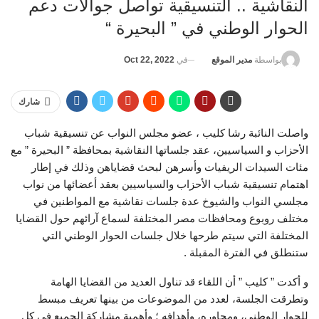
النقاشية .. التنسيقية تواصل جوالات دعم
الحوار الوطني في ” البحيرة “
في
Oct 22, 2022
بواسطة
مدير الموقع
شارك
واصلت النائبة رشا كليب ، عضو مجلس النواب عن تنسيقية شباب
الأحزاب و السياسيين، عقد جلساتها النقاشية بمحافظة ” البحيرة ” مع
مئات السيدات الريفيات وأسرهن لبحث قضاياهن وذلك في إطار
اهتمام تنسيقية شباب الأحزاب والسياسيين بعقد أعضائها من نواب
مجلسي النواب والشيوخ عدة جلسات نقاشية مع المواطنين في
مختلف روبوع ومحافظات مصر المختلفة لسماع آرائهم حول القضايا
المختلفة التي سيتم طرحها خلال جلسات الحوار الوطني التي
ستنطلق في الفترة المقبلة .
و أكدت ” كليب ” أن اللقاء قد تناول العديد من القضايا الهامة
وتطرقت الجلسة، لعدد من الموضوعات من بينها تعريف مبسط
للحوار الوطني، ومحاوره، وأهدافه ؛ وأهمية مشاركة الجميع في كل