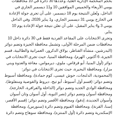
بحكم المحكمة الإدارية العليا، وعددها 30 دائرة في 10 محافظات
يومي الأربعاء والخميس الموافقين 10 و11 ديسمبر الجاري في
الداخل، وتُعلن النتيجة يوم 18 ديسمبر، على أن تجرى جولة الإعادة
في الخارج يومي 31 ديسمبر الجاري، و1 يناير 2026، وفي الداخل
يومي 3 و4 يناير المقبل، على أن تعلن نتيجة جولة الإعادة يوم 10
يناير.
وتجرى الانتخابات على المقاعد الفردية فقط في 30 دائرة داخل 10
محافظات ضمن المرحلة الأولى، وتشمل محافظة الجيزة وتضم دوائر
(البدرشين، منشأة القناطر، بولاق الدكرور، العمرانية والطالبية، قسم
الجيزة، 6 أكتوبر، الهرم)، ومحافظة المنيا، حيث تجرى الانتخابات في
دوائر (أول المنيا، أبو قرقاص، ملوي، ديرمواس، مغاغة والعدوة وبني
مزار)، ومحافظة البحيرة، حيث تجرى الانتخابات في دوائر:
(المحمودية، الدلنجات، حوش عيسى، كوم حمادة)، ومحافظة أسيوط
وتضم دوائر: (قسم أول أسيوط، أبو تيج، ديروط والقوصية ومنفلوط)،
ومحافظة الوادي الجديد وتضم دوائر (الداخلة والفرافرة، الخارجة)،
ومحافظة أسوان وتضم دوائر (نصر النوبة، أول أسوان وثان أسوان
وأسوان الجديدة، إدفو)، ومحافظة الأقصر وتضم دوائر: (قسم الأقصر،
إسنا، القرنة)، ومحافظة الفيوم وتضم دائرة (سنورس)، ومحافظة
الإسكندرية وتضم دائرة (أول المنتزه)، ومحافظة سوهاج وتضم دائرة