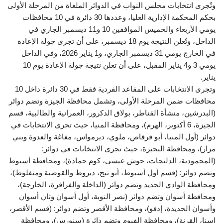
وتُجرى انتخابات مجلس النواب في الدوائر الملغاة من المرحلة الأولى
بحكم المحكمة الإدارية العليا، وعددها 30 دائرة في 10 محافظات
يومي الأربعاء والخميس الموافقين 10 و11 ديسمبر الجاري في
الداخل، وتُعلن النتيجة يوم 18 ديسمبر، على أن تجرى جولة الإعادة
في الخارج يومي 31 ديسمبر الجاري، و1 يناير 2026، وفي الداخل
يومي 3 و4 يناير المقبل، على أن تعلن نتيجة جولة الإعادة يوم 10
يناير.
وتجرى الانتخابات على المقاعد الفردية فقط في 30 دائرة داخل 10
محافظات ضمن المرحلة الأولى، وتشمل محافظة الجيزة وتضم دوائر
(البدرشين، منشأة القناطر، بولاق الدكرور، العمرانية والطالبية، قسم
الجيزة، 6 أكتوبر، الهرم)، ومحافظة المنيا، حيث تجرى الانتخابات في
دوائر (أول المنيا، أبو قرقاص، ملوي، ديرمواس، مغاغة والعدوة وبني
مزار)، ومحافظة البحيرة، حيث تجرى الانتخابات في دوائر:
(المحمودية، الدلنجات، حوش عيسى، كوم حمادة)، ومحافظة أسيوط
وتضم دوائر: (قسم أول أسيوط، أبو تيج، ديروط والقوصية ومنفلوط)،
ومحافظة الوادي الجديد وتضم دوائر (الداخلة والفرافرة، الخارجة)،
ومحافظة أسوان وتضم دوائر (نصر النوبة، أول أسوان وثان أسوان
وأسوان الجديدة، إدفو)، ومحافظة الأقصر وتضم دوائر: (قسم الأقصر،
إسنا، القرنة)، ومحافظة الفيوم وتضم دائرة (سنورس)، ومحافظة