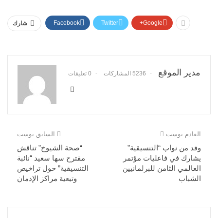
Facebook
Twitter
Google+
شارك
مدير الموقع
5236 المشاركات
0 تعليقات
القادم بوست
السابق بوست
وفد من نواب “التنسيقية”
“صحة الشيوخ” تناقش
يشارك في فاعليات مؤتمر
مقترح سها سعيد “نائبة
العالمي الثامن للبرلمانيين
التنسيقية” حول تراخيص
الشباب
وتبعية مراكز الإدمان