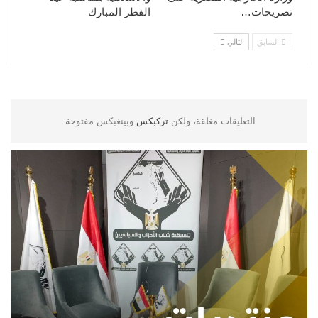
تصريحات…
الفطر المبارك
السابق
التالي
التعليقات مغلقة، ولكن
تركبكس
وبينغبكس مفتوحة.