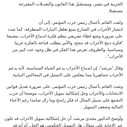
الحزبية في مصر، ومستقبل هذا القانون والتعديلات المقترحة
مستقبلا.
ولفت القائم بأعمال رئيس حزب المؤتمر، إلى أن
انتشار الأحزاب في الشارع يمنع تغلغل التيارات المتطرفة، كما شدد
على ضرورة وضع غطاء تشريعي ينظم فكرة اندماج الأحزاب، مضيفا:
“فكرة دمج الأحزاب قد تنجح، والأمر يتطلب قناعة بالفكرة حزبيا
وسياسيا، والظروف تفرض هذا الفكر في ظل وجود عدد كبير من
الأحزاب” .
وقال “مرشد”، إن اندماج الأحزاب يدعم الحياة السياسية، لأنه يدعم
الأحزاب جماهيريا مما ينعكس على التمثيل في المجالس النيابية.
وشدد القائم بأعمال رئيس حزب المؤتمر، على ضرورة تعديل قوانين
الانتخابات والأحزاب وحل إشكالية تمويل الأحزاب، موضحا أن حزب
التجمع على سبيل المثال له فكر راسخ وما زال صامدا رغم الأعباء
المالية وضعف التمويل .
وأوضح الدكتور مجدي مرشد، أن حل إشكالية تمويل الأحزاب قد تكون
عبر الإجابة على سؤال: هل التمويل الحكومي هو الحل، أم أنه قد