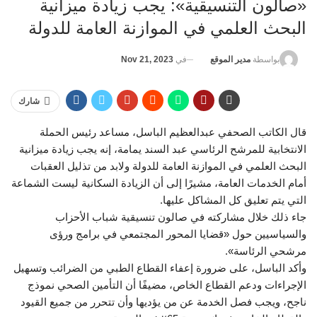
«صالون التنسيقية»: يجب زيادة ميزانية
البحث العلمي في الموازنة العامة للدولة
في
Nov 21, 2023
بواسطة
مدير الموقع
شارك
قال الكاتب الصحفي عبدالعظيم الباسل، مساعد رئيس الحملة
الانتخابية للمرشح الرئاسي عبد السند يمامة، إنه يجب زيادة ميزانية
البحث العلمي في الموازنة العامة للدولة ولابد من تذليل العقبات
أمام الخدمات العامة، مشيرًا إلى أن الزيادة السكانية ليست الشماعة
التي يتم تعليق كل المشاكل عليها.
جاء ذلك خلال مشاركته في صالون تنسيقية شباب الأحزاب
والسياسيين حول «قضايا المحور المجتمعي في برامج ورؤى
مرشحي الرئاسة».
وأكد الباسل، على ضرورة إعفاء القطاع الطبي من الضرائب وتسهيل
الإجراءات ودعم القطاع الخاص، مضيفًا أن التأمين الصحي نموذج
ناجح، ويجب فصل الخدمة عن من يؤديها وأن تتحرر من جميع القيود