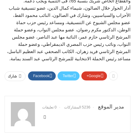
والقطاع الخاص شريك بنسبة 65٪؜ فى التنمية ويجب دعمه.
أدار الحوار خلال الصالون، شيماء كمال الدين، عضو تنسيقية شباب
الأحزاب والسياسيين، وشارك في الصالون، النائب محمود القط،
عضو مجلس الشيوخ عن التنسيقية، ومساعد رئيس حزب حماة
الوطن، الدكتور مكرم رضوان، عضو مجلس النواب، وعضو حملة
المرشح الرئاسي حازم عمر، النائبة مها عبد الناصر، عضو مجلس
النواب، ونائب رئيس حزب المصري الديمقراطي، وعضو حملة
المرشح الرئاسي فريد زهران، الكاتب الصحفي عبد العظيم الباسل،
مساعد رئيس الحملة الانتخابية للمرشح الرئاسي عبد السند يمامة.
Facebook
Twitter
Google+
شارك
مدير الموقع
5236 المشاركات
0 تعليقات