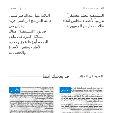
القادم بوست
السابق بوست
التنسيقية تنظم معسكراً
النائبة مها عبدالناصر ممثل
تدريبياً لأعضاء مجلس اتحاد
حملة المرشح الرئاسي فريد
طلاب مدارس الجمهورية
زهران فى
صالون”التنسيقية”: هناك
مشاكل كثيرة فى ملف
الصحة أبرزها عجز وهجرة
الأطباء ونقص الأسرة
والحضانات
قد يعجبك ايضا
المزيد عن المؤلف
الأخبار
الأخبار