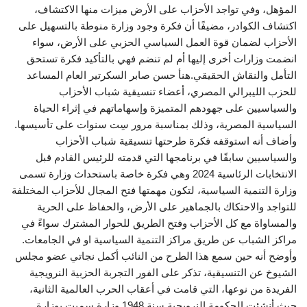
المؤهل، وفي تواجد الأحزاب على الأرض ميزات منها الاكتشاف،
اكتشاف الكوادر، مضيفًا أن فكرة وجود وزارة منوطة بالتسهيل على
الأحزاب لضمان قوة العمل السياسي الحزبي على الأرض، سواء
انضمت وزارات أخرى إليها أم لم تنضم فهي بالتأكيد فكرة تستحق
التأمل والنقاش الحقيقي.هنأ حسن صابر السكرتير العام المساعد
للحزب الليبرالي المصري، أعضاء تنسيقية شباب الأحزاب
والسياسيين على جهودهم المتميزة وإسهاماتهم في إثراء الحياة
السياسية المصرية، وذلك بمناسبة مرور سِت سنوات على تأسيسها.
وأضاف أنه استوقفه فكرة طرحتها تنسيقية شباب الأحزاب
والسياسيين سابقًا في برنامجها التي قدمته للرئيس القادم قبل
الانتخابات الرئاسية 2024 وهي فكرة خاصة باستحداث وزارة تسمى
وزارة التنمية السياسية، لتكون مهمتها فتح المجال للأحزاب المختلفة
للتواجد والاحتكاك بالجماهير على الأرض، والحفاظ على الحرية
والمساواة مع كل الأحزاب وفتح الطريق للحوار المشترك سواءً في
مراكز الشباب عن طريق مراكز التنمية السياسية او في الجامعات.
وأوضح أنه حين سمع هذا الطرح من النائب أكمل نجاتي عضو مجلس
الشيوخ عن التنسيقية، تذكر على الفور التجربة الحزبية النرويجية
الفريدة من نوعها، التي قامت في أعقاب الحرب العالمية الثانية،
حيث أنشئت الحكومة النرويجية سنة 1948 وزارة سميت بوزارة