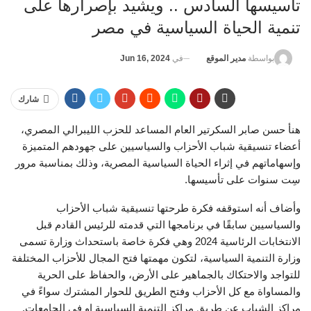
تأسيسها السادس .. ويشيد بإصرارها على
تنمية الحياة السياسية في مصر
في
Jun 16, 2024
بواسطة
مدير الموقع
شارك
هنأ حسن صابر السكرتير العام المساعد للحزب الليبرالي المصري،
أعضاء تنسيقية شباب الأحزاب والسياسيين على جهودهم المتميزة
وإسهاماتهم في إثراء الحياة السياسية المصرية، وذلك بمناسبة مرور
سِت سنوات على تأسيسها.
وأضاف أنه استوقفه فكرة طرحتها تنسيقية شباب الأحزاب
والسياسيين سابقًا في برنامجها التي قدمته للرئيس القادم قبل
الانتخابات الرئاسية 2024 وهي فكرة خاصة باستحداث وزارة تسمى
وزارة التنمية السياسية، لتكون مهمتها فتح المجال للأحزاب المختلفة
للتواجد والاحتكاك بالجماهير على الأرض، والحفاظ على الحرية
والمساواة مع كل الأحزاب وفتح الطريق للحوار المشترك سواءً في
مراكز الشباب عن طريق مراكز التنمية السياسية او في الجامعات.