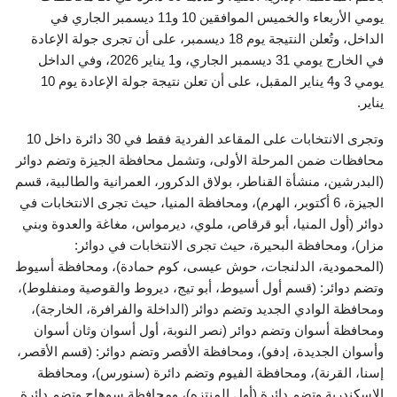
يومي الأربعاء والخميس الموافقين 10 و11 ديسمبر الجاري في
الداخل، وتُعلن النتيجة يوم 18 ديسمبر، على أن تجرى جولة الإعادة
في الخارج يومي 31 ديسمبر الجاري، و1 يناير 2026، وفي الداخل
يومي 3 و4 يناير المقبل، على أن تعلن نتيجة جولة الإعادة يوم 10
يناير.
وتجرى الانتخابات على المقاعد الفردية فقط في 30 دائرة داخل 10
محافظات ضمن المرحلة الأولى، وتشمل محافظة الجيزة وتضم دوائر
(البدرشين، منشأة القناطر، بولاق الدكرور، العمرانية والطالبية، قسم
الجيزة، 6 أكتوبر، الهرم)، ومحافظة المنيا، حيث تجرى الانتخابات في
دوائر (أول المنيا، أبو قرقاص، ملوي، ديرمواس، مغاغة والعدوة وبني
مزار)، ومحافظة البحيرة، حيث تجرى الانتخابات في دوائر:
(المحمودية، الدلنجات، حوش عيسى، كوم حمادة)، ومحافظة أسيوط
وتضم دوائر: (قسم أول أسيوط، أبو تيج، ديروط والقوصية ومنفلوط)،
ومحافظة الوادي الجديد وتضم دوائر (الداخلة والفرافرة، الخارجة)،
ومحافظة أسوان وتضم دوائر (نصر النوبة، أول أسوان وثان أسوان
وأسوان الجديدة، إدفو)، ومحافظة الأقصر وتضم دوائر: (قسم الأقصر،
إسنا، القرنة)، ومحافظة الفيوم وتضم دائرة (سنورس)، ومحافظة
الإسكندرية وتضم دائرة (أول المنتزه)، ومحافظة سوهاج وتضم دائرة