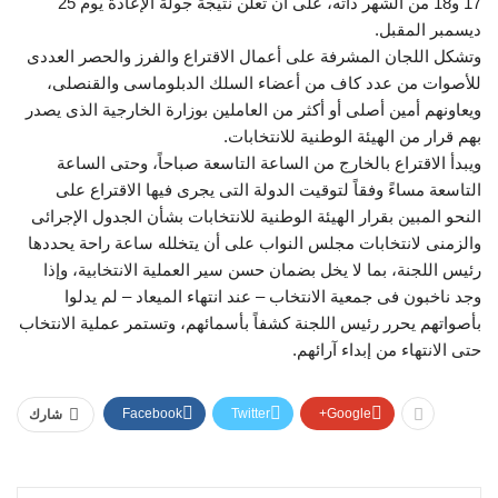
17 و18 من الشهر ذاته، على أن تعلن نتيجة جولة الإعادة يوم 25
ديسمبر المقبل.
وتشكل اللجان المشرفة على أعمال الاقتراع والفرز والحصر العددى
للأصوات من عدد كاف من أعضاء السلك الدبلوماسى والقنصلى،
ويعاونهم أمين أصلى أو أكثر من العاملين بوزارة الخارجية الذى يصدر
بهم قرار من الهيئة الوطنية للانتخابات.
ويبدأ الاقتراع بالخارج من الساعة التاسعة صباحاً، وحتى الساعة
التاسعة مساءً وفقاً لتوقيت الدولة التى يجرى فيها الاقتراع على
النحو المبين بقرار الهيئة الوطنية للانتخابات بشأن الجدول الإجرائى
والزمنى لانتخابات مجلس النواب على أن يتخلله ساعة راحة يحددها
رئيس اللجنة، بما لا يخل بضمان حسن سير العملية الانتخابية، وإذا
وجد ناخبون فى جمعية الانتخاب – عند انتهاء الميعاد – لم يدلوا
بأصواتهم يحرر رئيس اللجنة كشفاً بأسمائهم، وتستمر عملية الانتخاب
حتى الانتهاء من إبداء آرائهم.
Facebook
Twitter
Google+
شارك