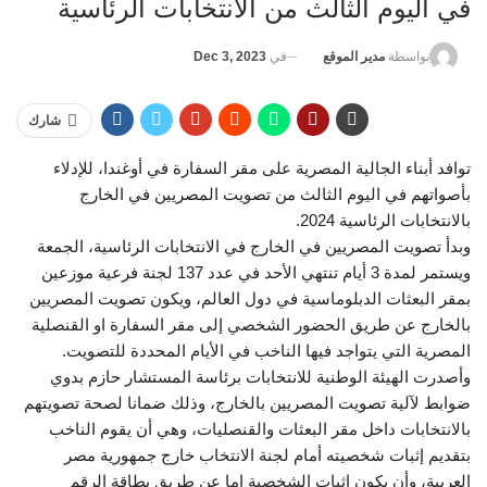
في اليوم الثالث من الانتخابات الرئاسية
في
Dec 3, 2023
بواسطة
مدير الموقع
شارك
توافد أبناء الجالية المصرية على مقر السفارة في أوغندا، للإدلاء
بأصواتهم في اليوم الثالث من تصويت المصريين في الخارج
بالانتخابات الرئاسية 2024.
وبدأ تصويت المصريين في الخارج في الانتخابات الرئاسية، الجمعة
ويستمر لمدة 3 أيام تنتهي الأحد في عدد 137 لجنة فرعية موزعين
بمقر البعثات الدبلوماسية في دول العالم، ويكون تصويت المصريين
بالخارج عن طريق الحضور الشخصي إلى مقر السفارة او القنصلية
المصرية التي يتواجد فيها الناخب في الأيام المحددة للتصويت.
وأصدرت الهيئة الوطنية للانتخابات برئاسة المستشار حازم بدوي
ضوابط لآلية تصويت المصريين بالخارج، وذلك ضمانا لصحة تصويتهم
بالانتخابات داخل مقر البعثات والقنصليات، وهي أن يقوم الناخب
بتقديم إثبات شخصيته أمام لجنة الانتخاب خارج جمهورية مصر
العربية، وأن يكون إثبات الشخصية إما عن طريق بطاقة الرقم