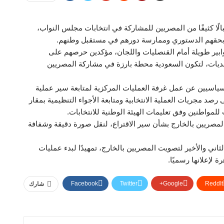
الًا كثيفًا من المصريين للمشاركة في انتخابات مجلس النواب،
ًا بحقهم الدستوري وممارسة دورهم في مستقبل وطنهم.
بير طويلة أمام القنصليات واللجان، مؤكدين حرصهم على
حديات، لتكون السعودية محطة بارزة في مشاركة المصريين
لسياسيين عن عمل غرفة العمليات المركزية لمتابعة سير عملية
د مجريات العملية الانتخابية ومتابعة الأجواء التنظيمية بمقار
للمواطنين وفق تعليمات الهيئة الوطنية للانتخابات.
المصريين بالخارج بشأن سير الاقتراع، لنقل صورة دقيقة وشفافة
اني والأخير لتصويت المصريين بالخارج، تمهيدًا لبدء عمليات
ة لإعلانها رسميًا.
Facebook
Twitter
Google+
ReddIt
شارك