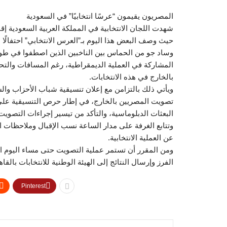
المصريون يقيمون “عرسًا انتخابيًا” في السعودية
شهدت اللجان الانتخابية في المملكة العربية السعودية إقب
حيث وصف البعض هذا اليوم بـ”العرس الانتخابي” احتفال
وساد جو من الحماس بين الناخبين الذين اصطفوا في طوا
المشاركة في العملية الديمقراطية، رغم المسافات والت
بالخارج في هذه الانتخابات.
ويأتي ذلك بالتزامن مع إعلان تنسيقية شباب الأحزاب وا
تصويت المصريين بالخارج، في إطار حرص التنسيقية على رص
البعثات الدبلوماسية، والتأكد من تيسير إجراءات التصويت 
وتتابع الغرفة على مدار الساعة نسب الإقبال وملاحظات 
عن العملية الانتخابية.
ومن المقرر أن تستمر عملية التصويت حتى مساء اليوم الث
الفرز وإرسال النتائج إلى الهيئة الوطنية للانتخابات بالقاهر
Pinterest