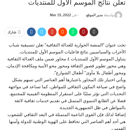
تعلن نتائج الموسم الأول للمنتديات
في
Mar 15, 2022
بواسطة
مدير الموقع
شارك
تحت عنوان “المنصة الحوارية للعدالة الثقافية” تعلن تنسيقية شباب
الأحزاب والسياسيين نتائج فاعليات الموسم الأول للمنتديات.
يتناول الموسم الأول للمنتديات ٤ محاور ضمن ملف العدالة الثقافية
وهي محور تطوير قصور الثقافة ومحور محو الأمية ومكافحة الإدمان،
ومحور أطفال بلا مأوى” أطفال الشوارع”.
ويأتي اختيار تلك المحاور باعتبارها أهم العناصر التي تسهم بشكل
واضح في صياغة المكون الثقافي للمواطن، كما تساعد في مواجهة
التحديات التي تؤثر سلبًا على استقرار المنظومة القيمية للمجتمع،
فضلا عن الطابع التنموي المتمثل في تقديم خدمات ثقافية لائقة
بالمواطن في ظل الجمهورية الجديدة.
إضافةً لذلك فإن القوى الناعمة المتمثلة في البعد الثقافي للشعوب
هي أحد أهم العناصر التي تحافظ على الهوية الوطنية للدولة وأمنها
القومي.