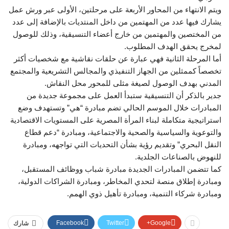
ويتم الانتهاء من المحاور الأربعة على مرحلتين، الأولى عبر ورش عمل
يشارك فيها عدد من المهتمين من داخل المنتديات بالإضافة إلى عدد
من المختصين والمهتمين من خارج أعضاء التنسيقية، وذلك للوصول
لمخرج يحقق الهدف المطلوب.
أما المرحلة الثانية فهي عبارة عن حلقات نقاشية مع شخصيات أكثر
تخصصاً كممثلين من الجهاز التنفيذي والمجالس التشريعية والمجتمع
المدني بهدف الوصول لصيغة مثلى للمحور محل النقاش.
جدير بالذكر أن التنسيقية ستبدأ العمل على مجموعة جديدة من
المبادرات خلال الموسم الحالي تضم مبادرة “هي” وتستهدف وضع
استراتيجية متكاملة لبناء المرأة المصرية على المستويات الاقتصادية
والتوعوية والسياسية والصحية والاجتماعية، ومبادرة “دعم قطاع
النقل البحري” وتقديم رؤية بشأن التحديات التي تواجهه، ومبادرة
للنهوض بالصناعات الجلدية.
كما تتضمن المبادرات الجديدة مبادرة شباب ووظائف المستقبل،
ومبادرة إطلاق منصة لتحدي المخاطر، ومبادرة الشراكات الدولية،
ومبادرة شركاء التنمية، ومبادرة تأهيل ذوي الهمم.
Facebook
Twitter
Google+
شارك