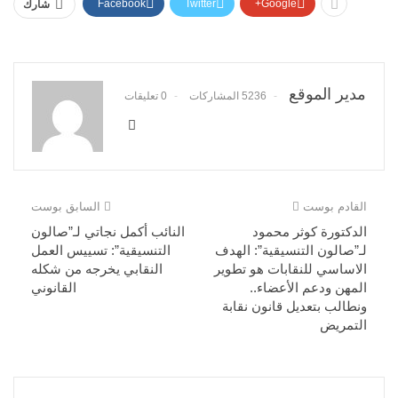
Facebook
Twitter
Google+
شارك
مدير الموقع
5236 المشاركات
0 تعليقات
القادم بوست
السابق بوست
الدكتورة كوثر محمود
النائب أكمل نجاتي لـ”صالون
لـ”صالون التنسيقية”: الهدف
التنسيقية”: تسييس العمل
الاساسي للنقابات هو تطوير
النقابي يخرجه من شكله
المهن ودعم الأعضاء..
القانوني
ونطالب بتعديل قانون نقابة
التمريض