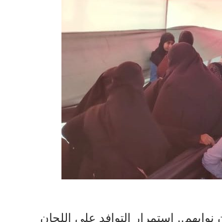
وابهم.. استمرار التوافد على اللجان