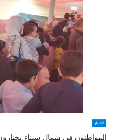
الأخبار
المواطنون في شمال سيناء يختارون ن