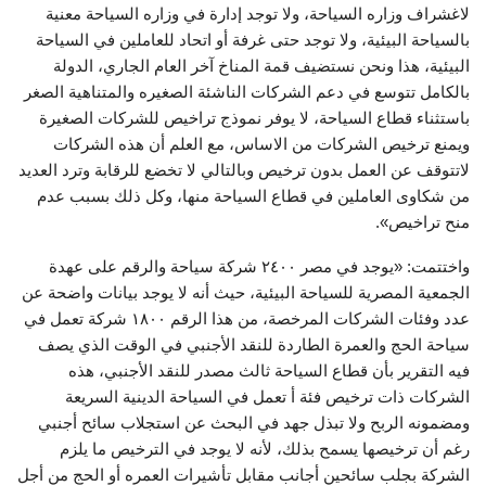
لاغشراف وزاره السياحة، ولا توجد إدارة في وزاره السياحة معنية
بالسياحة البيئية، ولا توجد حتى غرفة أو اتحاد للعاملين في السياحة
البيئية، هذا ونحن نستضيف قمة المناخ آخر العام الجاري، الدولة
بالكامل تتوسع في دعم الشركات الناشئة الصغيره والمتناهية الصغر
باستثناء قطاع السياحة، لا يوفر نموذج تراخيص للشركات الصغيرة
ويمنع ترخيص الشركات من الاساس، مع العلم أن هذه الشركات
لاتتوقف عن العمل بدون ترخيص وبالتالي لا تخضع للرقابة وترد العديد
من شكاوى العاملين في قطاع السياحة منها، وكل ذلك بسبب عدم
منح تراخيص».
واختتمت: «يوجد في مصر ٢٤٠٠ شركة سياحة والرقم على عهدة
الجمعية المصرية للسياحة البيئية، حيث أنه لا يوجد بيانات واضحة عن
عدد وفئات الشركات المرخصة، من هذا الرقم ١٨٠٠ شركة تعمل في
سياحة الحج والعمرة الطاردة للنقد الأجنبي في الوقت الذي يصف
فيه التقرير بأن قطاع السياحة ثالث مصدر للنقد الأجنبي، هذه
الشركات ذات ترخيص فئة أ تعمل في السياحة الدينية السريعة
ومضمونه الربح ولا تبذل جهد في البحث عن استجلاب سائح أجنبي
رغم أن ترخيصها يسمح بذلك، لأنه لا يوجد في الترخيص ما يلزم
الشركة بجلب سائحين أجانب مقابل تأشيرات العمره أو الحج من أجل