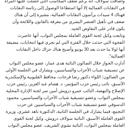
وأضافت سولاف، أنه برغم ضعف المكاسب التي حصلت عليها المرأة
في النقابات العمالية إلا أنها استطاعا الوصول إلى رئاسة النقابات
فهناك 4 سيدات يرأسون النقابات العمالية، مشيرة إلى أن هناك
ضعف في تأهيل العنصر البشري من معرفة بالقانون واللائحة وأن
يكون قادر على التفاوض الجيد.
وتابعت وكيل لجنة القوى العاملة بمجلس النواب، أنها عاصرت
الفجوة التي حدثت خلال الفترة التي لم تجرى فيها انتخابات، مضيفة
أنها لولا ما حدث بعد 30 يونيو وأصبح هناك حراك داخل النقابات
العمالية”.
أدارت الحوار خلال الصالون النائبة هدى عمار، عضو مجلس النواب
عن تنسيقية شباب الأحزاب والسياسيين، ويشارك في الجلسة الأولى
من الصالون؛ اللواء دكتور رضا فرحات، محافظ القليوبية والإسكندرية
الأسبق، نائب رئيس حزب المؤتمر، د. هشام عبد العزيز، رئيس حزب
الإصلاح والنهضة، النائب عمرو درويش أمين سر لجنة الإدارة المحلية
بمجلس النواب، وعضو تنسيقية شباب الأحزاب والسياسيين، محمود
الدسوقي عضو تنسيقية شباب الأحزاب والسياسيين عن حزب
التجمع، فيما يشارك في الجلسة الثانية، الدكتورة ناهد عشري، وزيرة
القوى العاملة الأسبق، النائبة سولاف درويش، وكيل لجنة القوى
العاملة بمجلس النواب، النائبة نشوي الشريف، عضو مجلس النواب