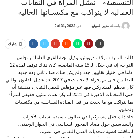
التنسيقية» : تمثيل المرأة في النقابات
العمالية لا يتواكب مع مكتسباتها الحالية
في
Jul 31, 2023
بواسطة
مدير الموقع
شارك
قالت النائبة سولاف درويش، وكيل لجنة القوى العاملة بمجلس
النواب، إنه في خلال الـ 15 سنة الماضية، كان هناك توقف لمدة 12
عاما في اختيار نقابيين جدد ولم يكن هناك صف ثاني ودم جديد
للنقابيين حتى تم إجراء الانتخابات في 2017 بعد تعديل القانون، والتي
كان معظم المشاركين فيها غير مؤهلين للعمل النقابي، مضيفة أنه
حتى الأنتخابات الاخيرة في 2021 لم يكن هناك تمثيل حقيقي للمرأة
بما يتواكب مع ما يحدث من قبل القيادة السياسية من مكتسبات
وتمكين.
جاء ذلك خلال مشاركتها في صالون تنسيقية شباب الأحزاب
والسياسيين حول قضايا المحور السياسي في الحوار الوطني،
لمناقشة قضية «تحديات العمل النقابي في مصر».