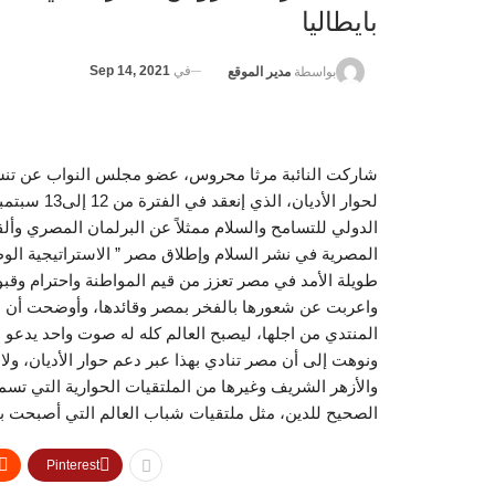
بايطاليا
في
Sep 14, 2021
بواسطة
مدير الموقع
شاركت النائبة مرثا محروس، عضو مجلس النواب عن تنس
لحوار الأدي
الدولي للتسامح والسلام ممثلاً عن البرلمان المصري وألق
المصرية في نشر السلام وإطلاق مصر ” الاستراتيجية الوطن
طويلة الأمد في مصر تعزز من قيم المواطنة واحترام وقبول
واعربت عن شعورها بالفخر بمصر وقائدها، وأوضحت أن ما 
المنتدي من اجلها، ليصبح العالم كله له صوت واحد يدعو لا
ونوهت إلى أن مصر تنادي بهذا عبر دعم حوار الأديان، ول
والأزهر الشريف وغيرها من الملتقيات الحوارية التي تسمح 
الصحيح للدين، مثل ملتقيات شباب العالم التي أصبحت بوت
Pinterest