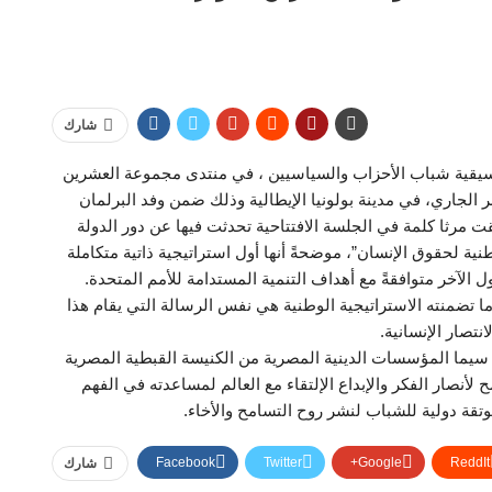
شارك
يقية شباب الأحزاب والسياسيين ، في منتدى مجموعة العشرين
ان، الذي إنعقد في الفترة من 12 إلى13 سبتمبر الجاري، في مدينة بولونيا الإيطالية وذلك ضمن وفد البرلمان
ت مرثا كلمة في الجلسة الافتتاحية تحدثت فيها عن دور الدولة
ية لحقوق الإنسان”، موضحةً أنها أول استراتيجية ذاتية متكاملة
 الآخر متوافقةً مع أهداف التنمية المستدامة للأمم المتحدة.
تضمنته الاستراتيجية الوطنية هي نفس الرسالة التي يقام هذا
نتصار الإنسانية.
ا سيما المؤسسات الدينية المصرية من الكنيسة القبطية المصرية
لأنصار الفكر والإبداع الإلتقاء مع العالم لمساعدته في الفهم
قة دولية للشباب لنشر روح التسامح والأخاء.
Facebook
Twitter
Google+
ReddIt
شارك