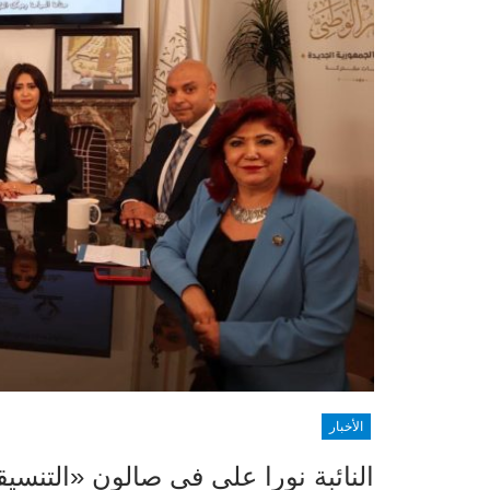
الأخبار
النائبة نورا علي في صالون «التنسيق