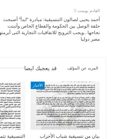
القادم بوست
أحمد يحيى لصالون التنسيقية: مبادرة “ابدأ” أصبحت
حلقة الوصل بين الحكومة والقطاع الخاص وأثبتت
نجاحها ..ويجب الترويج للاتفاقيات التجارية التى أبرمته
مصر دوليا
قد يعجبك ايضا
المزيد عن المؤلف
الأخبار
بيان من تنسيقية شباب الأحزاب
التنسيقية تثم