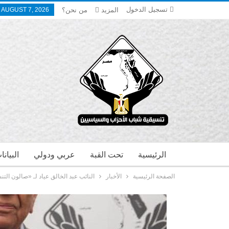
تسجيل الدخول
المزيد
من نحن؟
, AUGUST 7, 2026
الرئيسية
تحت القبة
عربي ودولي
البيان
الصفحة الرئيسية
الأخبار
النائب عبد الخالق عياد لـ «صالون التن