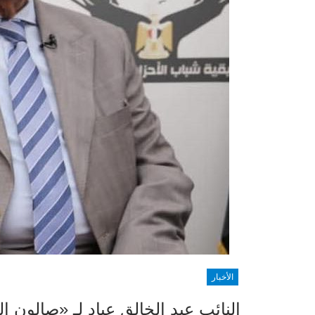
الأخبار
النائب عبد الخالق عياد لـ «صالون ال