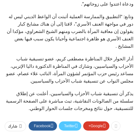
ودعاة اعتدوا على زوجاتهم”.
وتابع: “التطبيق والممارسة العملية أثبتت أن الواعظ الديني ليس له
دور في مواجهة العنف الأسري”، لافتا إلى أن هناك مشايخ كبار
يقولون إن معاقبة المرأة بالضرب ومنهم الشيخ الشعراوي، مؤكدا أن
العنف الأسري هو ظاهرة اجتماعية وأحيانا يكون سبب فيها بعض
المشايخ .
أدار الحوار خلال المناظرة مصطفى كريم، عضو تنسيقية شباب
الأحزاب والسياسيين، وشارك في المناظرة الدكتورة داليا الإتربي،
مساعد رئيس حزب المؤتمر لشؤون المرأة، النائب علاء عصام، عضو
مجلس النواب عن تنسيقية شباب الأحزاب والسياسيين.
يذكر أن تنسيقية شباب الأحزاب والسياسيين، أعلنت عن إطلاق
سلسلة من الصالونات النقاشية، تبث مباشرة على الصفحة الرسمية
للتنسيقية، حول نتائج ومخرجات جلسات الحوار الوطني.
Facebook
Twitter
Google+
شارك