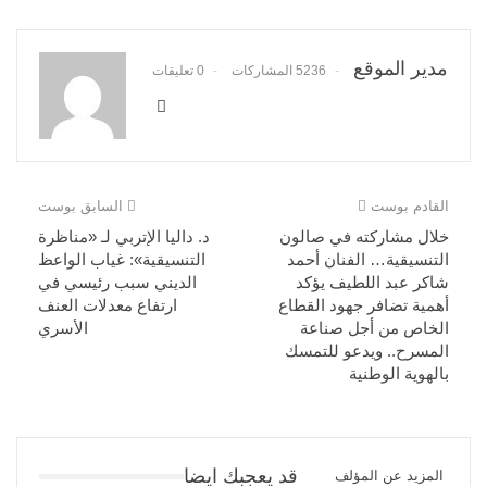
مدير الموقع
5236 المشاركات
0 تعليقات
القادم بوست
السابق بوست
خلال مشاركته في صالون
د. داليا الإتربي لـ «مناظرة
التنسيقية… الفنان أحمد
التنسيقية»: غياب الواعظ
شاكر عبد اللطيف يؤكد
الديني سبب رئيسي في
أهمية تضافر جهود القطاع
ارتفاع معدلات العنف
الخاص من أجل صناعة
الأسري
المسرح.. ويدعو للتمسك
بالهوية الوطنية
قد يعجبك ايضا
المزيد عن المؤلف