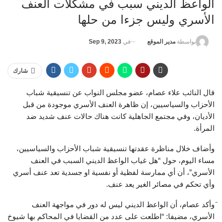
الواعظ الديني سبب في مشكلات العنف
الأسري وليس جزءا من حلها
في
Sep 9, 2023
بواسطة
مدير الموقع
شارك
قال النائب علاء عصام، عضو مجلس النواب عن تنسيقية شباب
الأحزاب والسياسيين، إن ظاهرة العنف الأسري موجودة من قبل
الأديان، وفي مجتمع الجاهلية كانت هناك حالات عنف شديد ضد
المرأة.
وأضاف خلال مناظرة عقدتها تنسيقية شباب الأحزاب والسياسيين،
مساء اليوم، حول “هل غياب الواعظ الديني السبب في العنف
الأسري”، أن أي ممارسة لفظية أو نفسية او جسدية تعد عنف أسري
وأي تحكم في مصائر الغير يعد عنف.
َوأكد عصام، أن الواعظ الديني ليس له دور في مواجهة العنف
الأسري، مضيفا: “اطلعت على عدد من القضايا في المحاكم بها شيوخ