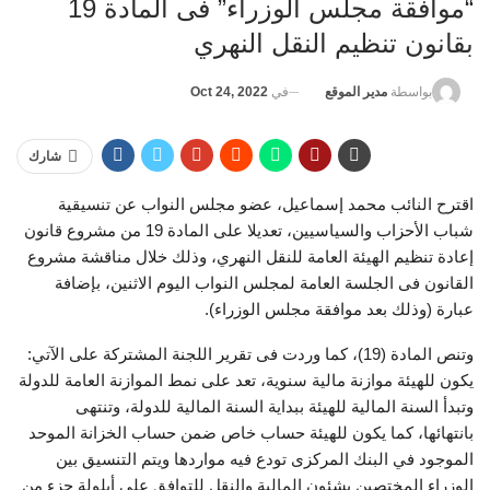
“موافقة مجلس الوزراء” فى المادة 19
بقانون تنظيم النقل النهري
في
Oct 24, 2022
بواسطة
مدير الموقع
شارك
اقترح النائب محمد إسماعيل، عضو مجلس النواب عن تنسيقية
شباب الأحزاب والسياسيين، تعديلا على المادة 19 من مشروع قانون
إعادة تنظيم الهيئة العامة للنقل النهري، وذلك خلال مناقشة مشروع
القانون فى الجلسة العامة لمجلس النواب اليوم الاثنين، بإضافة
عبارة (وذلك بعد موافقة مجلس الوزراء).
وتنص المادة (19)، كما وردت فى تقرير اللجنة المشتركة على الآتي:
يكون للهيئة موازنة مالية سنوية، تعد على نمط الموازنة العامة للدولة
وتبدأ السنة المالية للهيئة ببداية السنة المالية للدولة، وتنتهى
بانتهائها، كما يكون للهيئة حساب خاص ضمن حساب الخزانة الموحد
الموجود في البنك المركزى تودع فيه مواردها ويتم التنسيق بين
الوزراء المختصين بشئون المالية والنقل للتوافق على أيلولة جزء من