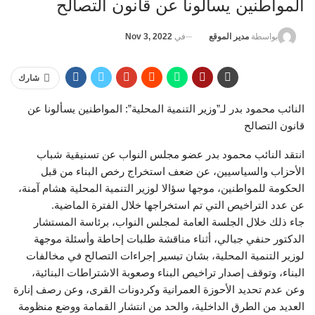
المواطنين يسألونا عن قانون التصالح
في
Nov 3, 2022
بواسطة
مدير الموقع
شارك
النائب محمود بدر لـ”وزير التنمية المحلية”: المواطنين يسألونا عن
قانون التصالح
انتقد النائب محمود بدر عضو مجلس النواب عن تسنيقية شباب
الأحزاب والسياسيين، عن ضعف استخراج رخص البناء من قبل
الحكومة للمواطنين، موجها سؤالا لوزير التنمية المحلية هشام آمنة،
عن عدد التراخيص التي تم استخراجها خلال الفترة الماضية.
جاء ذلك خلال الجلسة العامة لمجلس النواب، برئاسة المستشار
الدكتور حنفي جبالي، أثناء مناقشة طلبات إحاطة وأسئلة موجهة
لوزير التنمية المحلية، بشان تيسير إجراءات التصالح في مخالفات
البناء، وتوقف إصدار تراخيص البناء وصعوبة الاشتراطات البنائية،
وعن عدم تحديد الأحوزة العمرانية وكردونات القرى، وعن رصف إنارة
العديد من الطرق الداخلية، والحد من انتشار القمامة ووضع منظومة