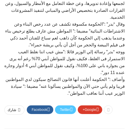
لجمعها وإعادة تدويرها، وعن خطة التعامل مع الأمطار والسيول، وعن
القرارات الصادرة بتخصيص الأراضي والمباني لتنفيذ المشروعات
الخدمية.
وقال “بدر” :”الحكومة مكسوفة تكشف عن عدد رخص البناء وعن
الاشتراطات البنائية” مضيفا :” المواطن مش عارف يطلع ترخيص بناء
وعندما يذهب إلي الحكومة كأن ذاهب لعم سباخ للفنان أحمد ذكي
فى فيلم البيضة والحجر من أجل أن يأتي بريشة حمراء”.
ووجه “بدر” رسالة إلي الوزير قائلا :”مش عيب اننا نغلط العيب
الاستمرار فى الغلط، فكيف نقول للمواطن أبني 70% رغم أنه يرى
من بجواره باني على 100%، وكيف نقول للمواطن أبني 4 أدوار وجاره
عنده 11 دور”.
وأضاف :” الحكومة أعلنت أنها قانون التصالح سيكون لدي المواطنين
قريبا ولم يأتي حتي الآن والمواطنين يسألونا عنه” مضيفا :” سيادة
الوزير عيب أننا نعاقب المواطن”.
Facebook
Twitter
Google+
شارك