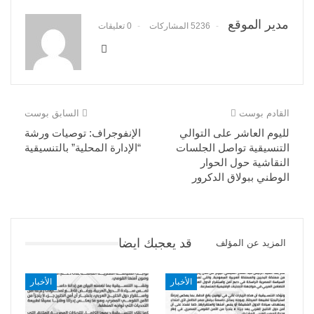
مدير الموقع
5236 المشاركات
0 تعليقات
القادم بوست
السابق بوست
لليوم العاشر على التوالي
الإنفوجراف: توصيات ورشة
التنسيقية تواصل الجلسات
“الإدارة المحلية” بالتنسيقية
النقاشية حول الحوار
الوطني ببولاق الدكرور
قد يعجبك ايضا
المزيد عن المؤلف
الأخبار
الأخبار