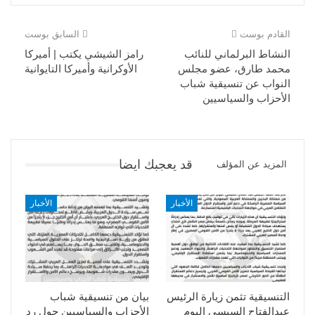
القادم بوست
السابق بوست
النشاط البرلماني للنائب
رامز الشيشي يكتب | أميركا
محمد طارق، عضو مجلس
الأوكرانية وأميركا التايوانية
النواب عن تنسيقية شباب
الأحزاب والسياسيين
قد يعجبك ايضا
المزيد عن المؤلف
الأخبار
الأخبار
التنسيقية تثمن زيارة الرئيس
بيان من تنسيقية شباب
عبدالفتاح السيسى اليوم
الأحزاب والسياسيين حول رد