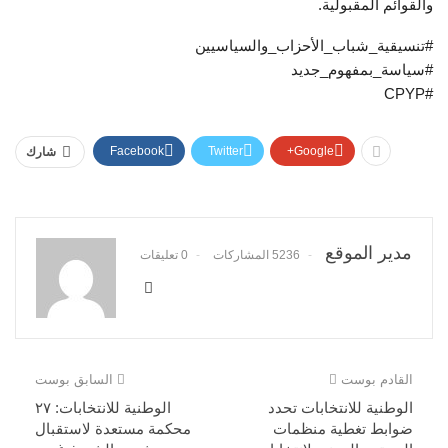
والقوائم المقبولية.
#تنسيقية_شباب_الأحزاب_والسياسيين
#سياسة_بمفهوم_جديد
#CPYP
Facebook
Twitter
Google+
شارك
مدير الموقع
5236 المشاركات
0 تعليقات
القادم بوست
السابق بوست
الوطنية للانتخابات تحدد
الوطنية للانتخابات: ٢٧
ضوابط تغطية منظمات
محكمة مستعدة لاستقبال