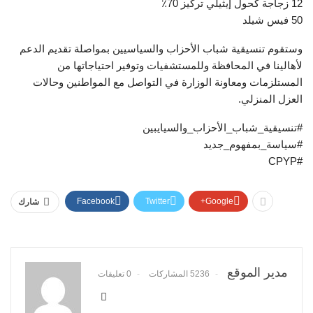
12 زجاجة كحول إيثيلي تركيز 70٪
50 فيس شيلد
وستقوم تنسيقية شباب الأحزاب والسياسيين بمواصلة تقديم الدعم
لأهالينا في المحافظة وللمستشفيات وتوفير احتياجاتها من
المستلزمات ومعاونة الوزارة في التواصل مع المواطنين وحالات
العزل المنزلي.
#تنسيقية_شباب_الأحزاب_والسيايبين
#سياسة_بمفهوم_جديد
#CPYP
Facebook
Twitter
Google+
شارك
مدير الموقع
5236 المشاركات
0 تعليقات