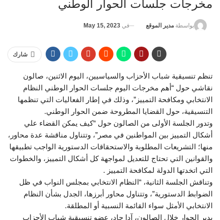
مخرجات جلسات الحوار الوطني
في
May 15, 2023
بواسطة
مدير الموقع
شارك
تنظم تنسيقية شباب الأحزاب والسياسيين، اليوم الاثنين، صالون
نقاشي حول “أهم مخرجات اليوم جلسات الحوار الوطني النظام
الانتخابي ومكافحة التمييز”، وذلك في إطار الفعاليات التي تنظمها
التنسيقية، حول القضايا المطروحة ضمن الحوار الوطني.
وتدور الجلسة الأولى من الصالون حول “كيف يمكن القضاء علي
أشكال التمييز بين المواطنين في مصر”، وتتناول مناقشة عدة محاور،
منها؛ التشريعات المطلوبة والاستحقاقات الدستورية الواجب تطبيقها
والقوانين التي تحتاج للتعديل لمواجهة كل أشكال التمييز، والخطوات
التي اتخدتها الدولة لمكافحة التمييز .
وتناقش الجلسة الثانية، “النظام الانتخابي بمجلس النواب في ظل
الضوابط الدستورية”، وتتناول محاور أبرزها، الجدل بشأن النظام
الانتخابي الأمثل سواء القائمة النسبية أو المطلقة.
يدير الحوار خلال الصالون، آدا جاد، عضو تنسيقية شباب الأحزاب