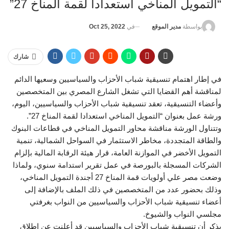
“التمويل المناخي استعدادا لقمة المناخ 27”
في
Oct 25, 2022
بواسطة
مدير الموقع
شارك
في إطار اهتمام تنسيقية شباب الأحزاب والسياسيين وسعيها الدائم
لمناقشة أهم القضايا التي تشغل الشارع المصري بين المتخصصين
وأعضاء التنسيقية، تعقد تنسيقية شباب الأحزاب والسياسيين، اليوم،
ورشة عمل بعنوان “التمويل المناخي استعدادا لقمة المناخ 27”.
وتتناول الورشة مناقشة محاور التمويل المناخي في قطاعات البنوك
والطاقة المتجددة، مخاطر الاستثمار في السواحل الشمالية، تنمية
التمويل الأخضر في الموازنة العامة، قرار هيئة الرقابة المالية بإلزام
الشركات المسجلة بالبورصة في عمل تقرير استدامة سنوي، ولماذا
وضعت مصر علي أولويات قمة المناخ 27 أجندة التمويل المناخي،
وذلك بحضور عدد من المتخصصين في ذلك الملف بالإضافة إلى
أعضاء تنسيقية شباب الأحزاب والسياسيين من النواب بغرفتي
مجلسي النواب والشيوخ.
يذكر أن تنسيقية شباب الأحزاب والسياسيين قد أعلنت عن إطلاق