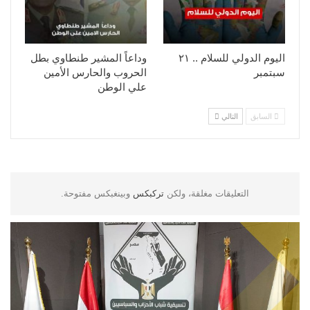
اليوم الدولي للسلام .. ٢١
وداعاً المشير طنطاوي بطل
سبتمبر
الحروب والحارس الأمين
علي الوطن
السابق
التالي
التعليقات مغلقة، ولكن
تركبكس
وبينغبكس مفتوحة.