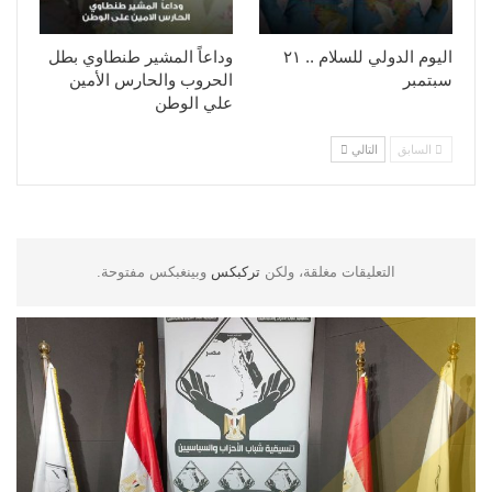
اليوم الدولي للسلام .. ٢١
وداعاً المشير طنطاوي بطل
سبتمبر
الحروب والحارس الأمين
علي الوطن
السابق
التالي
التعليقات مغلقة، ولكن
تركبكس
وبينغبكس مفتوحة.