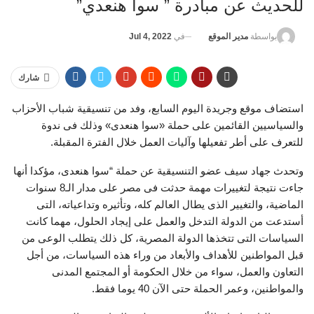
للحديث عن مبادرة ” سوا هنعدي”
في
Jul 4, 2022
بواسطة
مدير الموقع
شارك
استضاف موقع وجريدة اليوم السابع، وفد من تنسيقية شباب الأحزاب
والسياسيين القائمين على حملة «سوا هنعدى» وذلك فى ندوة
للتعرف على أطر تفعيلها وآليات العمل خلال الفترة المقبلة.
وتحدث جهاد سيف عضو التنسيقية عن حملة “سوا هنعدى، مؤكدا أنها
جاءت نتيجة لتغييرات مهمة حدثت فى مصر على مدار الـ8 سنوات
الماضية، والتغيير الذى يطال العالم كله، وتأثيره وتداعياته، التى
أستدعت من الدولة التدخل والعمل على إيجاد الحلول، مهما كانت
السياسات التى تتخذها الدولة المصرية، كل ذلك يتطلب الوعى من
قبل المواطنين للأهداف والأبعاد من وراء هذه السياسات، من أجل
التعاون والعمل، سواء من خلال الحكومة أو المجتمع المدنى
والمواطنين، وعمر الحملة حتى الآن 40 يوما فقط.