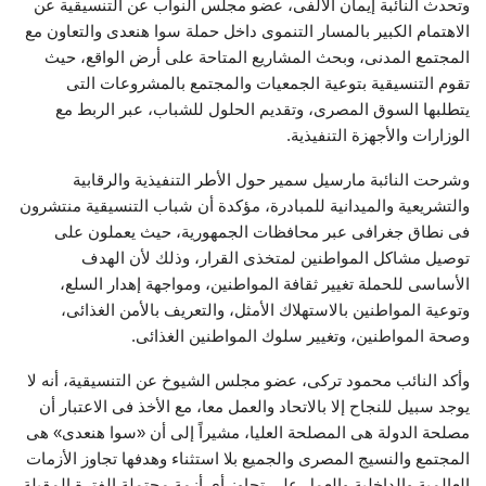
وتحدث النائبة إيمان الألفى، عضو مجلس النواب عن التنسيقية عن
الاهتمام الكبير بالمسار التنموى داخل حملة سوا هنعدى والتعاون مع
المجتمع المدنى، وبحث المشاريع المتاحة على أرض الواقع، حيث
تقوم التنسيقية بتوعية الجمعيات والمجتمع بالمشروعات التى
يتطلبها السوق المصرى، وتقديم الحلول للشباب، عبر الربط مع
الوزارات والأجهزة التنفيذية.
وشرحت النائبة مارسيل سمير حول الأطر التنفيذية والرقابية
والتشريعية والميدانية للمبادرة، مؤكدة أن شباب التنسيقية منتشرون
فى نطاق جغرافى عبر محافظات الجمهورية، حيث يعملون على
توصيل مشاكل المواطنين لمتخذى القرار، وذلك لأن الهدف
الأساسى للحملة تغيير ثقافة المواطنين، ومواجهة إهدار السلع،
وتوعية المواطنين بالاستهلاك الأمثل، والتعريف بالأمن الغذائى،
وصحة المواطنين، وتغيير سلوك المواطنين الغذائى.
وأكد النائب محمود تركى، عضو مجلس الشيوخ عن التنسيقية، أنه لا
يوجد سبيل للنجاح إلا بالاتحاد والعمل معا، مع الأخذ فى الاعتبار أن
مصلحة الدولة هى المصلحة العليا، مشيراً إلى أن «سوا هنعدى» هى
المجتمع والنسيج المصرى والجميع بلا استثناء وهدفها تجاوز الأزمات
العالمية والداخلية والعمل على تجاوز أى أزمة محتملة الفترة المقبلة.