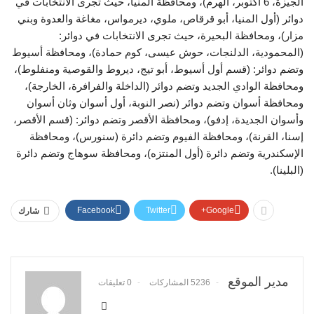
الجيزة، 6 أكتوبر، الهرم)، ومحافظة المنيا، حيث تجرى الانتخابات في
دوائر (أول المنيا، أبو قرقاص، ملوي، ديرمواس، مغاغة والعدوة وبني
مزار)، ومحافظة البحيرة، حيث تجرى الانتخابات في دوائر:
(المحمودية، الدلنجات، حوش عيسى، كوم حمادة)، ومحافظة أسيوط
وتضم دوائر: (قسم أول أسيوط، أبو تيج، ديروط والقوصية ومنفلوط)،
ومحافظة الوادي الجديد وتضم دوائر (الداخلة والفرافرة، الخارجة)،
ومحافظة أسوان وتضم دوائر (نصر النوبة، أول أسوان وثان أسوان
وأسوان الجديدة، إدفو)، ومحافظة الأقصر وتضم دوائر: (قسم الأقصر،
إسنا، القرنة)، ومحافظة الفيوم وتضم دائرة (سنورس)، ومحافظة
الإسكندرية وتضم دائرة (أول المنتزه)، ومحافظة سوهاج وتضم دائرة
(البلينا).
Facebook
Twitter
Google+
شارك
مدير الموقع
5236 المشاركات
0 تعليقات