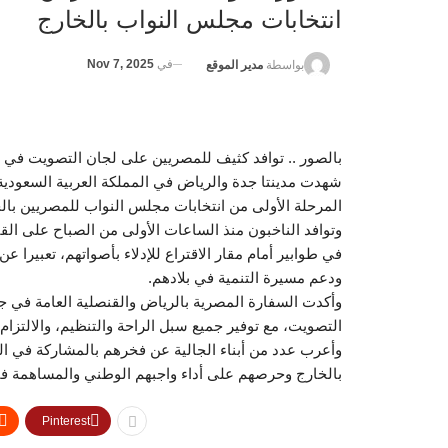
انتخابات مجلس النواب بالخارج
في
Nov 7, 2025
بواسطة
مدير الموقع
بالصور .. توافد كثيف للمصريين على لجان التصويت في ا
شهدت مدينتا جدة والرياض في المملكة العربية السعودية ال
المرحلة الأولى من انتخابات مجلس النواب للمصريين بال
وتوافد الناخبون منذ الساعات الأولى من الصباح على ال
في طوابير أمام مقار الاقتراع للإدلاء بأصواتهم، تعبير
ودعم مسيرة التنمية في بلادهم.
وأكدت السفارة المصرية بالرياض والقنصلية العامة في جد
التصويت، مع توفير جميع سبل الراحة والتنظيم، والالتزام ب
وأعرب عدد من أبناء الجالية عن فخرهم بالمشاركة في ال
بالخارج وحرصهم على أداء واجبهم الوطني والمساهمة ف
Pinterest