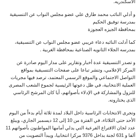
الاسكندريه.
و أدلي النائب محمد طارق علي عضو مجلس النواب عن التنسيقية
بمدرسة توفيق الحكيم
بمحافظة الجيزه العجوزة
كما أدلت النائبه دعاء عريبي عضو مجلس النواب عن التنسيقية،
بمدرسه الجلاء الثانويه الصناعية بمحافظة الغربية .
و تصدر التنسيقية عدة أخبار وتقارير على مدار اليوم صادرة عن
المركز الإعلامي، وتنشر تباعا على صفحات التنسيقية بمواقع
التواصل الاجتماعي والموقع الرسمي المعتمد، ترصد فيها مجريات
العملية الانتخابية، في ظل دعوتها الرئيسية لجموع الشعب المصرى
للنزول والمشاركة في الإدلاء بأصواتهم، أيا كان المرشح الرئاسي
الذى يختارونه.
وتجرى الانتخابات الرئاسية داخل البلاد لمدة ثلاثة أيام بدءاً من اليوم
الأحد حتى الثلاثاء، في الفترة من 10 إلى 12 ديسمبر الجاري، ويبلغ
عدد لجان الاقتراع الفرعية التي يدلي أمامها المواطنون بأصواتهم 11
ألفا و 631 لجنة بداخل 9376 مركزا انتخابيا، ويبدأ التصويت من