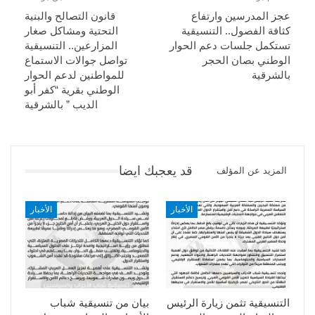
عجز المدرسين وارتفاع
قانون التصالح والبنية
كثافة الفصول.. التنسيقية
التحتية ومشاكل صغار
تستكمل جلسات دعم الحوار
المزارعين.. التنسيقية
الوطني بصان الحجر
تواصل جوالات الاستماع
بالشرقية
للمواطنين لدعم الحوار
الوطني بقرية “كفر أبو
الديب ” بالشرقية
قد يعجبك ايضا
المزيد عن المؤلف
الأخبار
الأخبار
التنسيقية تثمن زيارة الرئيس
بيان من تنسيقية شباب