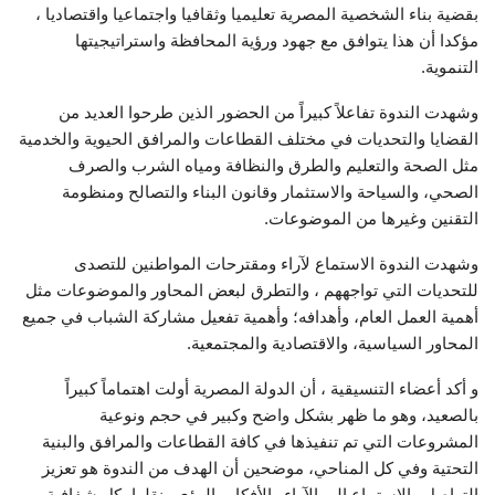
بقضية بناء الشخصية المصرية تعليميا وثقافيا واجتماعيا واقتصاديا ،
مؤكدا أن هذا يتوافق مع جهود ورؤية المحافظة واستراتيجيتها
التنموية.
وشهدت الندوة تفاعلاً كبيراً من الحضور الذين طرحوا العديد من
القضايا والتحديات في مختلف القطاعات والمرافق الحيوية والخدمية
مثل الصحة والتعليم والطرق والنظافة ومياه الشرب والصرف
الصحي، والسياحة والاستثمار وقانون البناء والتصالح ومنظومة
التقنين وغيرها من الموضوعات.
وشهدت الندوة الاستماع لآراء ومقترحات المواطنين للتصدى
للتحديات التي تواجههم ، والتطرق لبعض المحاور والموضوعات مثل
أهمية العمل العام، وأهدافه؛ وأهمية تفعيل مشاركة الشباب في جميع
المحاور السياسية، والاقتصادية والمجتمعية.
و أكد أعضاء التنسيقية ، أن الدولة المصرية أولت اهتماماً كبيراً
بالصعيد، وهو ما ظهر بشكل واضح وكبير في حجم ونوعية
المشروعات التي تم تنفيذها في كافة القطاعات والمرافق والبنية
التحتية وفي كل المناحي، موضحين أن الهدف من الندوة هو تعزيز
التواصل والاستماع إلى الآراء والأفكار والرؤى ونقلها بكل شفافية