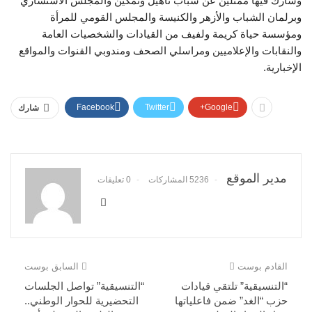
وشارك فيها ممثلين عن شباب تأهيل وتمكين والمجلس الاستشاري
وبرلمان الشباب والأزهر والكنيسة والمجلس القومي للمرأة
ومؤسسة حياة كريمة ولفيف من القيادات والشخصيات العامة
والنقابات والإعلاميين ومراسلي الصحف ومندوبي القنوات والمواقع
الإخبارية.
Facebook
Twitter
Google+
شارك
مدير الموقع
5236 المشاركات
0 تعليقات
القادم بوست
السابق بوست
“التنسيقية” تلتقي قيادات
“التنسيقية” تواصل الجلسات
حزب “الغد” ضمن فاعلياتها
التحضيرية للحوار الوطني..