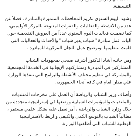
التنسيقية.
وشهد اليوم السنوي تكريم المحافظات المتميزة بالمبادرة ، فضلاً عن
عدد من الأنشطة والفعاليات والفقرات المتنوعة بالمركز الأوليمبي،
كما تضمنت فعاليات اليوم السنوي عدداً من العروض التقديمية حول
آليات عمل مبادرة ” شباب يدير شباب ” والأحداث والفعاليات التي
قامت بتنظيمها ،وتوضيح عمل اللجان المركزية للمبادرة .
ومن جانبه أشاد الدكتور أشرف صبحي بمجهودات الشباب
المشاركين في المبادرة ومشاركتهم الإيجابية في الخدمة المجتمعية،
والمشاركة في تنظيم مختلف الأنشطة والبرامج التي تنفذها الوزارة
علي مدار العام في كافة أنحاء الجمهورية.
وأضاف وزير الشباب والرياضة أن العمل على مخرجات المنتديات
والملتقيات والمؤتمرات الشبابية ووضعها في إستراتيجية متجددة من
خلال وزارة الشباب والرياضة ، أمر نعمل عليه بشكل علمي مستمر ،
مطالباً الشباب بالتوسع الكمي والكيفي والربط بالاستراتيجية
الوطنية للشباب التي أطلقتها الوزارة.
و أوضح ” صبحي ” أهمية مبادرة شباب يدير شباب، كمشروع كبير