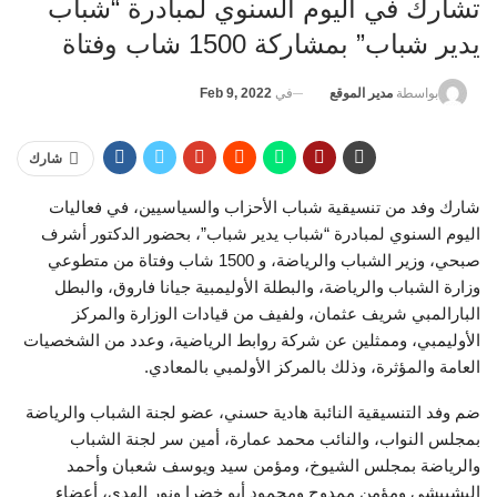
تشارك في اليوم السنوي لمبادرة “شباب
يدير شباب” بمشاركة 1500 شاب وفتاة
في
Feb 9, 2022
بواسطة
مدير الموقع
شارك
شارك وفد من تنسيقية شباب الأحزاب والسياسيين، في فعاليات
اليوم السنوي لمبادرة “شباب يدير شباب”، بحضور الدكتور أشرف
صبحي، وزير الشباب والرياضة، و 1500 شاب وفتاة من متطوعي
وزارة الشباب والرياضة، والبطلة الأوليمبية جيانا فاروق، والبطل
البارالمبي شريف عثمان، ولفيف من قيادات الوزارة والمركز
الأوليمبي، وممثلين عن شركة روابط الرياضية، وعدد من الشخصيات
العامة والمؤثرة، وذلك بالمركز الأولمبي بالمعادي.
ضم وفد التنسيقية النائبة هادية حسني، عضو لجنة الشباب والرياضة
بمجلس النواب، والنائب محمد عمارة، أمين سر لجنة الشباب
والرياضة بمجلس الشيوخ، ومؤمن سيد ويوسف شعبان وأحمد
البشبيشي ومؤمن ممدوح ومحمود أبو خضرا ونور الهدى، أعضاء