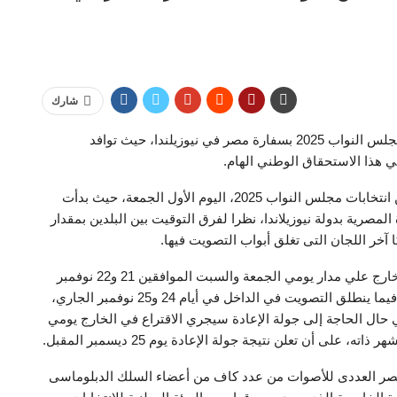
شارك
انطلق منذ قليل التصويت في اليوم الثاني من انتخابات مجلس النواب 2025 بسفارة مصر في نيوزيلندا، حيث توافد
 هذا الاستحقاق الوطني الهام.
وانطلق تصويت المصريين بالخارج في المرحلة الثانية من انتخابات مجلس النواب 2025، اليوم الأول الجمعة، حيث بدأت
لمصرية بدولة نيوزيلاندا، نظرا لفرق التوقيت بين البلدين بمقدار
وتجري المرحلة الثانية من انتخابات مجلس النواب في الخارج علي مدار يومي الجمعة والسبت الموافقين 21 و22 نوفمبر
الجاري داخل 139 سفارة وقنصلية مصرية في 117 دولة، فيما ينطلق التصويت في الداخل في أيام 24 و25 نوفمبر الجاري،
 يوم 2 ديسمبر المقبل، وفي حال الحاجة إلى جولة الإعادة سيجري الاقتراع في الخارج يومي
لحصر العددى للأصوات من عدد كاف من أعضاء السلك الدبلوماسى