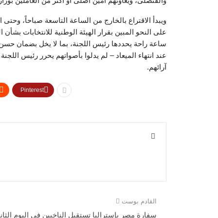
والقنصلى، ويعاونهم أمين أصلى أو أكثر من العاملين بوزارة
ويبدأ الاقتراع بالخارج من الساعة التاسعة صباحاً، وحتى ا
على النحو المبين بقرار الهيئة الوطنية للانتخابات بشأن
ساعة راحة يحددها رئيس اللجنة، بما لا يخل بضمان حسن سي
عند انتهاء الميعاد – لم يدلوا بأصواتهم يحرر رئيس اللجنة
آرائهم.
Pinterest
القادم بوست
سفارة مصر بإستراليا تستقبل الناخبين فى اليوم الثان