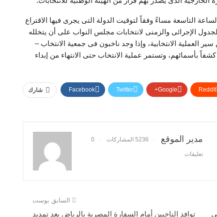
 الخارجية الذى يصدر بهم قرار من الهيئة الوطنية للانتخابات.
لساعة التاسعة مساءً وفقاً لتوقيت الدولة التى يجرى فيها الاقتراع
 الجدول الإجرائى والزمنى لانتخابات مجلس النواب على أن يتخلله
ر العملية الانتخابية، وإذا وجد ناخبون فى جمعية الانتخاب –
 كشفاً بأسمائهم، وتستمر عملية الانتخاب حتى الانتهاء من إبداء
Facebook
Twitter
Google+
ReddIt
شارك
مدير الموقع
5236 المشاركات
0
تعليقات
السابق بوست
ى
توافد الناخبين أمام السفارة المصرية بالرياض بعد تمديد