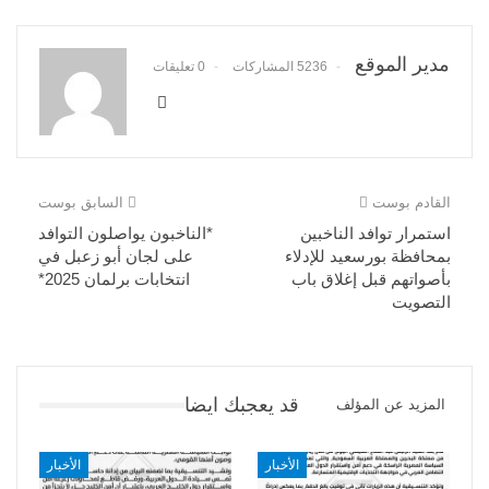
مدير الموقع
5236 المشاركات
0 تعليقات
القادم بوست
السابق بوست
استمرار توافد الناخبين
*الناخبون يواصلون التوافد
بمحافظة بورسعيد للإدلاء
على لجان أبو زعبل في
بأصواتهم قبل إغلاق باب
انتخابات برلمان 2025*
التصويت
قد يعجبك ايضا
المزيد عن المؤلف
الأخبار
الأخبار