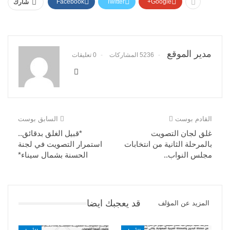
Facebook
Twitter
Google+
شارك
مدير الموقع
5236 المشاركات
0 تعليقات
القادم بوست
السابق بوست
غلق لجان التصويت
*قبيل الغلق بدقائق..
بالمرحلة الثانية من انتخابات
استمرار التصويت في لجنة
مجلس النواب..
الحسنة بشمال سيناء*
قد يعجبك ايضا
المزيد عن المؤلف