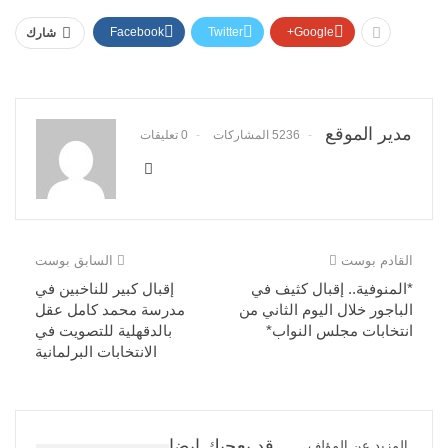
Facebook
Twitter
Google+
شارك
مدير الموقع
5236 المشاركات
0 تعليقات
القادم بوست
السابق بوست
*المنوفية.. إقبال كثيف في
إقبال كبير للناخبين في
الباجور خلال اليوم الثاني من
مدرسة محمد كامل عقل
انتخابات مجلس النواب*
بالدقهلية للتصويت في
الانتخابات البرلمانية
قد يعجبك ايضا
المزيد عن المؤلف