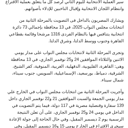
سير العملية الانتخابية لليوم الثاني لرصد كل ما يتعلق بعملية الاقتراع
وانتظام اللجان الانتخابية وإقبال الناخبين للإدلاء بأصواتهم.
ويشارك المصريون بالداخل فى التصويت بالمرحلة الثانية من
انتخابات مجلس النواب 2025، في 13 محافظة بإجمالي 73 دائرة
انتخابية يتنافس فيها بالنظام الفردى 1316 مرشحا وقائمة بقطاعي
القاهرة وجنوب ووسط الدلتا، وشرق الدلتا.
وتجرى المرحلة الثانية لانتخابات مجلس النواب على مدار يومي
الاثنين والثلاثاء الموافقين 24 و25 نوفمبر الجاري، في 13 محافظة
وهى: القاهرة، القليوبية، الدقهلية، الغربية، المنوفية، كفر الشيخ،
الشرقية، دمياط، بورسعيد، الإسماعيلية، السويس، جنوب سيناء،
شمال سيناء.
وأجريت المرحلة الثانية من انتخابات مجلس النواب في الخارج علي
مدار يومي الجمعة والسبت الموافقين 21 و22 نوفمبر الجاري داخل
139 سفارة وقنصلية مصرية في 117 دولة، فيما يتم التصويت في
الداخل في يومي 24 و25 نوفمبر الجاري، على أن تعلن النتيجة
الرسمية يوم 2 ديسمبر المقبل، وفي حال الحاجة إلى جولة الإعادة
سيجري الاقتراع في الخارج يومي 15 و16 ديسمبر المقبل، وفي