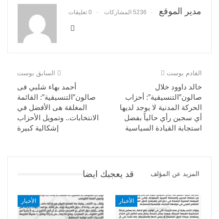
مدير الموقع
5236 المشاركات
0 تعليقات
القادم بوست
السابق بوست
خالد داوود خلال
أحمد بهاء شلبي فى
صالون”التنسيقية”: أحزاب
صالون”التنسيقية”: القائمة
الحركة المدنية لا يوجد لديها
المغلقة هى الأفضل في
أي سجين رأي حالياً بفضل
الانتخابات.. وتمويل الأحزاب
استجابة القيادة السياسية
إشكالية كبيرة
قد يعجبك ايضا
المزيد عن المؤلف
الأخبار
الأخبار